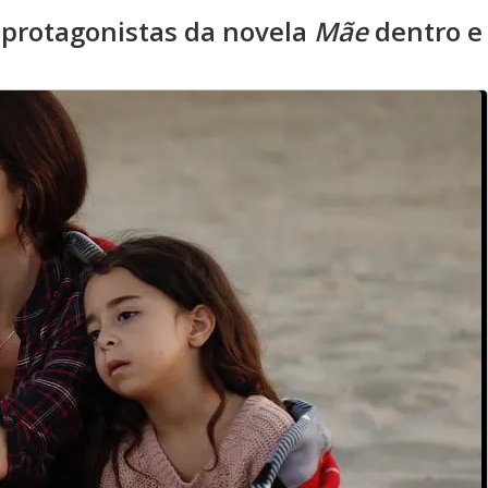
 protagonistas da novela
Mãe
dentro e