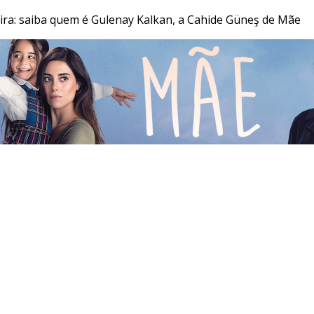
eira: saiba quem é Gulenay Kalkan, a Cahide Güneş de Mãe
JR 24H
RECORD
RECORD NEWS