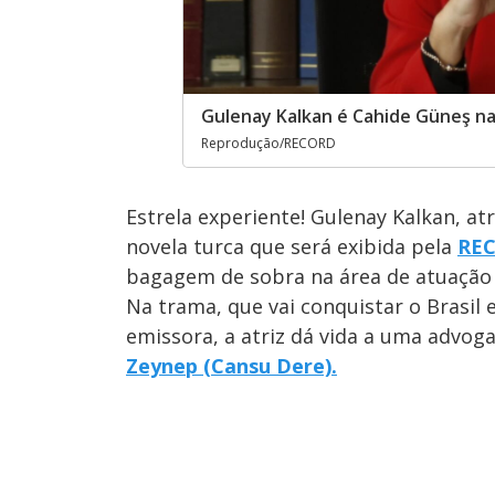
Gulenay Kalkan é Cahide Güneş n
Reprodução/RECORD
Estrela experiente! Gulenay Kalkan, a
novela turca que será exibida pela
RE
bagagem de sobra na área de atuação 
Na trama, que vai conquistar o Brasil 
emissora, a atriz dá vida a uma advo
Zeynep (Cansu Dere).