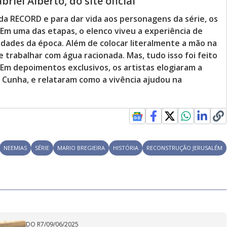
riel Alberto, do site oficial
a da RECORD e para dar vida aos personagens da série, os
Em uma das etapas, o elenco viveu a experiência de
dades da época. Além de colocar literalmente a mão na
e trabalhar com água racionada. Mas, tudo isso foi feito
 Em depoimentos exclusivos, os artistas elogiaram a
pe Cunha, e relataram como a vivência ajudou na
NEEMIAS
SÉRIE
MARIO BREGIEIRA
HISTÓRIA
RECONSTRUÇÃO JERUSALÉM
DO R7
/
09/06/2025