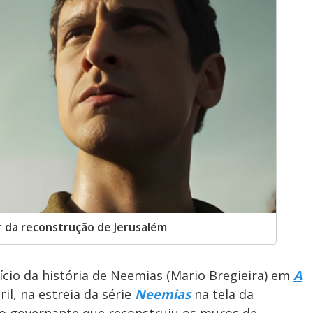
er da reconstrução de Jerusalém
cio da história de Neemias (Mario Bregieira) em
A
ril, na estreia da série
Neemias
na tela da
e o governante que reconstruiu os muros de