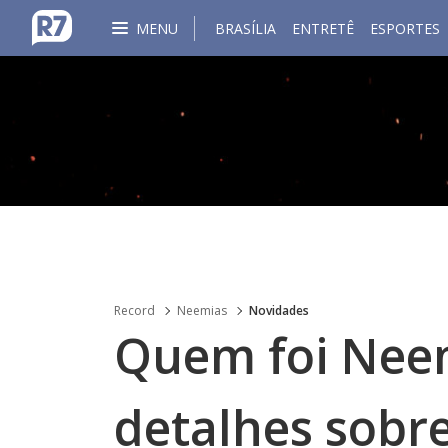
MENU
BRASÍLIA
ENTRETÊ
ESPORTES
Record
Neemias
Novidades
Quem foi Nee
detalhes sobr