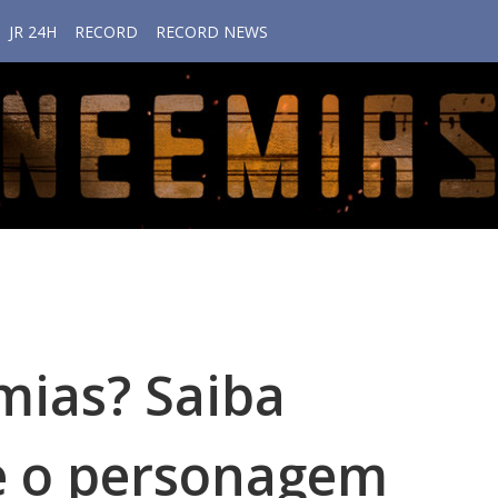
JR 24H
RECORD
RECORD NEWS
mias? Saiba
e o personagem