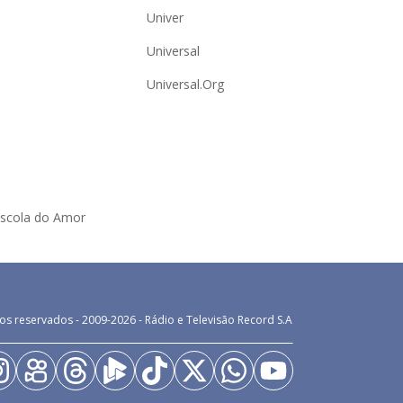
Univer
Universal
Universal.Org
Escola do Amor
os reservados - 2009-
2026
- Rádio e Televisão Record S.A