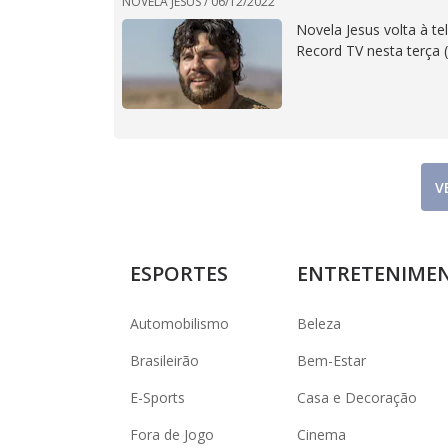
NOVELA JESUS /
06/12/2022
Novela Jesus volta à te
Record TV nesta terça (
V
ESPORTES
ENTRETENIME
Automobilismo
Beleza
Brasileirão
Bem-Estar
E-Sports
Casa e Decoração
Fora de Jogo
Cinema