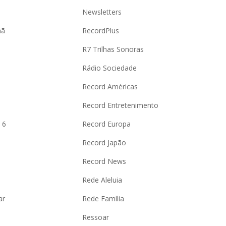
Newsletters
hã
RecordPlus
R7 Trilhas Sonoras
Rádio Sociedade
Record Américas
o
Record Entretenimento
 6
Record Europa
Record Japão
Record News
Rede Aleluia
ar
Rede Família
Ressoar