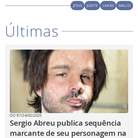
i
JESUS
JUDITE
CAIFÁS
MALCO
d
Últimas
e
o
DO R7
/
24/02/2025
Sergio Abreu publica sequência
marcante de seu personagem na