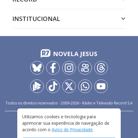
INSTITUCIONAL
NOVELA JESUS
Todos os direitos reservados - 2009-
2026
- Rádio e Televisão Record S.A
Utilizamos cookies e tecnologia para
CARREIRA
FALE CONOSCO
PRIVACIDADE
aprimorar sua experiência de navegação de
TERMOS E CONDIÇÕES DE USO
acordo com o
Aviso de Privacidade
.