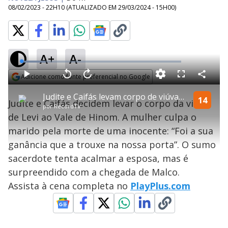
08/02/2023 - 22H10
(ATUALIZADO EM
29/03/2024 - 15H00
)
A+
A-
L
o
a
Adicione como fonte preferencial no Google
d
C
P
V
A
P
F
e
o
l
o
v
u
Opens in new window
d
m
a
l
a
l
:
Judite e Caifás levam corpo de viúva ao Vale de Hinom | Jesus
p
y
t
n
l
14
1
Judite e Caifás decidem levar o corpo da viúva
a
a
ç
s
4
por
RecordTV
r
r
a
c
.
t
1
r
l
r
9
de Levi ao Vale de Hinom. A mulher culpa o
i
0
1
e
1
l
s
0
e
%
h
marido pela morte de uma inocente: “Foi a sua
e
s
n
a
g
e
r
u
g
ganância que a trouxe na nossa porta”. O sumo
n
u
a
d
n
o
d
sacerdote tenta acalmar a esposa, mas é
s
o
s
surpreendido com a chegada de Malco.
y
Assista à cena completa no
PlayPlus.com
M
V
u
d
o