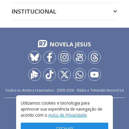
INSTITUCIONAL
NOVELA JESUS
Todos os direitos reservados - 2009-
2026
- Rádio e Televisão Record S.A
Utilizamos cookies e tecnologia para
CARREIRA
FALE CONOSCO
PRIVACIDADE
aprimorar sua experiência de navegação de
TERMOS E CONDIÇÕES DE USO
acordo com o
Aviso de Privacidade
.