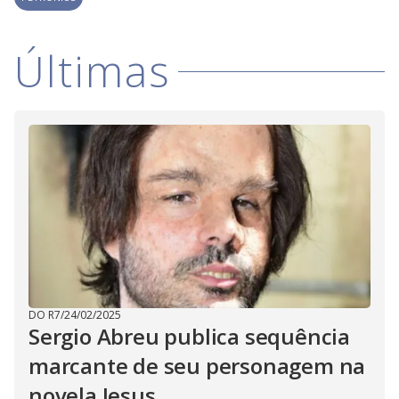
i
d
Últimas
e
o
DO R7
/
24/02/2025
Sergio Abreu publica sequência
marcante de seu personagem na
novela Jesus