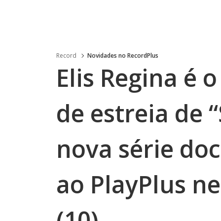
Record
Novidades no RecordPlus
Elis Regina é 
de estreia de “
nova série do
ao PlayPlus ne
(10)