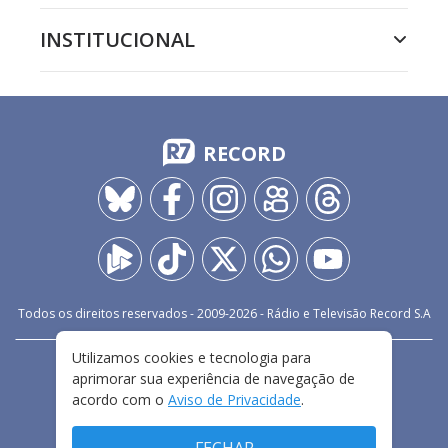
INSTITUCIONAL
RECORD
Todos os direitos reservados - 2009-
2026
- Rádio e Televisão Record S.A
Utilizamos cookies e tecnologia para
CARREIRA
FALE CONOSCO
PRIVACIDADE
aprimorar sua experiência de navegação de
TERMOS E CONDIÇÕES DE USO
acordo com o
Aviso de Privacidade
.