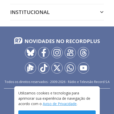
INSTITUCIONAL
NOVIDADES NO RECORDPLUS
Todos os direitos reservados - 2009-
2026
- Rádio e Televisão Record S.A
Utilizamos cookies e tecnologia para
CARREIRA
FALE CONOSCO
PRIVACIDADE
aprimorar sua experiência de navegação de
TERMOS E CONDIÇÕES DE USO
acordo com o
Aviso de Privacidade
.