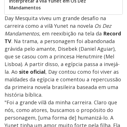
interpretar a vilã Yunet em Os Dez
Mandamentos
Day Mesquita viveu um grande desafio na
carreira como a vilã Yunet na novela
Os Dez
Mandamentos
, em reexibição na tela da
Record
TV
. Na trama, a personagem foi abandonada
grávida pelo amante, Disebek (Daniel Aguiar),
que se casou com a princesa Henutmire (Mel
Lisboa). A partir disso, a egípcia passa a invejá-
la. Ao
site oficial
, Day contou como foi viver as
maldades da egípcia e comentou a repercussão
da primeira novela brasileira baseada em uma
história bíblica.
"Foi a grande vilã da minha carreira. Claro que
nós, como atores, buscamos o propósito do
personagem, [uma forma de] humanizá-lo. A
Yunet tinha um amor muito forte pela filha. Ela