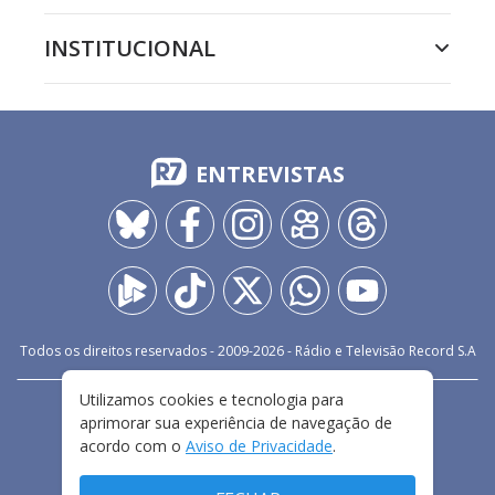
INSTITUCIONAL
ENTREVISTAS
Todos os direitos reservados - 2009-
2026
- Rádio e Televisão Record S.A
Utilizamos cookies e tecnologia para
CARREIRA
FALE CONOSCO
PRIVACIDADE
aprimorar sua experiência de navegação de
TERMOS E CONDIÇÕES DE USO
acordo com o
Aviso de Privacidade
.