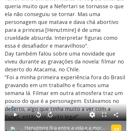
queria muito que a Nefertari se tornasse o que
ela não conseguiu se tornar. Mas uma
personagem que matava e dava chá abortivo
para a princesa [Henutmire] é de uma
crueldade absurda. Interpretar figuras como
essa é desafiador e maravilhoso".
Day também falou sobre uma novidade que
viveu durante as gravações da novela: filmar no
deserto do Atacama, no Chile.
“Foi a minha primeira experiência fora do Brasil
gravando em um trabalho e ficamos uma
semana lá. Filmar em outra atmosfera traz um
pouco do que é a personagem. Estávamos no
deserto, algo que tinha muito a ver com a
L
o
a
Yunet, então, foi muito legal”.
d
C
P
V
A
P
F
e
o
l
o
v
u
d
m
a
l
a
l
:
Henutmire fica entre a vida e a morte após aborto espontâneo | Os Dez Mandamentos
p
y
t
n
l
12
1
a