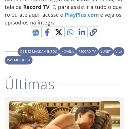
tela da
Record TV
. E, para assistir a tudo o que
rolou até aqui, acesse o
PlayPlus.com
e veja os
episódios na íntegra.
OS DEZ MANDAMENTOS
NOVELA
RECORD TV
YUNET
VILÃ
DAY MESQUITA
Últimas