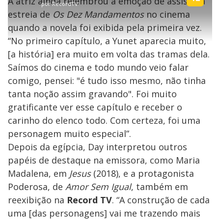
A atriz ainda relembrou a emoção de assistir à
a
ç
s
.
por
RecordTV
r
r
a
c
0
t
1
r
l
r
0
estreia de
Os Dez Mandamentos
no cinema
i
0
1
e
%
l
s
0
e
h
quando a novela foi exibida pela primeira vez.
e
s
n
a
g
e
r
u
g
“No primeiro capítulo, a Yunet aparecia muito,
n
u
a
d
n
o
d
[a história] era muito em volta das tramas dela.
s
o
s
Saímos do cinema e todo mundo veio falar
y
comigo, pensei: "é tudo isso mesmo, não tinha
tanta noção assim gravando". Foi muito
M
V
u
d
gratificante ver esse capítulo e receber o
o
carinho do elenco todo. Com certeza, foi uma
i
personagem muito especial”.
Depois da egípcia, Day interpretou outros
papéis de destaque na emissora, como Maria
d
Madalena, em
Jesus
(2018), e a protagonista
Poderosa, de
Amor Sem Igual
, também em
e
reexibição na
Record TV
. “A construção de cada
uma [das personagens] vai me trazendo mais