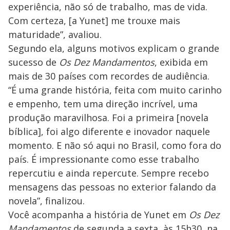
o
experiência, não só de trabalho, mas de vida.
Com certeza, [a Yunet] me trouxe mais
maturidade”, avaliou.
Segundo ela, alguns motivos explicam o grande
sucesso de
Os Dez Mandamentos
, exibida em
mais de 30 países com recordes de audiência.
“É uma grande história, feita com muito carinho
e empenho, tem uma direção incrível, uma
produção maravilhosa. Foi a primeira [novela
bíblica], foi algo diferente e inovador naquele
momento. E não só aqui no Brasil, como fora do
país. É impressionante como esse trabalho
repercutiu e ainda repercute. Sempre recebo
mensagens das pessoas no exterior falando da
novela”, finalizou.
Você acompanha a história de Yunet em
Os Dez
Mandamentos
de segunda a sexta, às 15h30, na