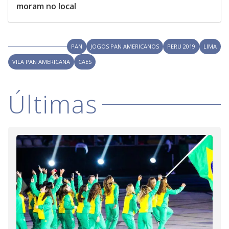
moram no local
PAN
JOGOS PAN AMERICANOS
PERU 2019
LIMA
VILA PAN AMERICANA
CAES
Últimas