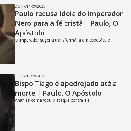
DO R7
/
11/09/2025
Paulo recusa ideia do imperador
Nero para a fé cristã | Paulo, O
Apóstolo
O imperador sugeriu transformá-la em espetáculo
DO R7
/
11/09/2025
Bispo Tiago é apedrejado até a
morte | Paulo, O Apóstolo
Ananias comandou o ataque contra ele