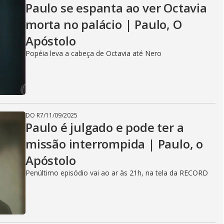
Paulo se espanta ao ver Octavia
morta no palácio | Paulo, O
Apóstolo
Popéia leva a cabeça de Octavia até Nero
DO R7
/
11/09/2025
Paulo é julgado e pode ter a
missão interrompida | Paulo, o
Apóstolo
Penúltimo episódio vai ao ar às 21h, na tela da RECORD