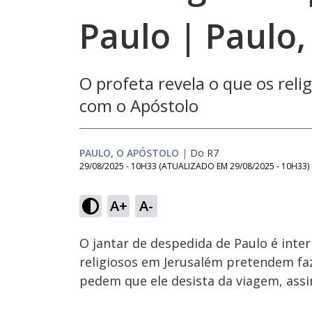
Paulo | Paulo,
O profeta revela o que os rel
com o Apóstolo
PAULO, O APÓSTOLO
|
Do R7
29/08/2025 - 10H33
(ATUALIZADO EM
29/08/2025 - 10H33
)
Lo
8
A+
A-
Ativar
Som
O jantar de despedida de Paulo é inte
religiosos em Jerusalém pretendem faz
pedem que ele desista da viagem, ass