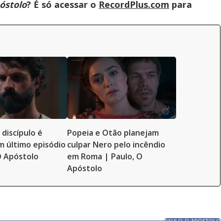
óstolo
? É só acessar o
RecordPlus.com
para
 discípulo é
Popeia e Otão planejam
m último episódio
culpar Nero pelo incêndio
O Apóstolo
em Roma | Paulo, O
Apóstolo
PAULO-O-APOSTOLO