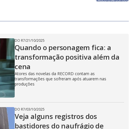
DO R7
/
21/10/2025
Quando o personagem fica: a
transformação positiva além da
cena
Atores das novelas da RECORD contam as
transformações que sofreram após atuarem nas
produções
DO R7
/
03/10/2025
Veja alguns registros dos
bastidores do naufrágio de