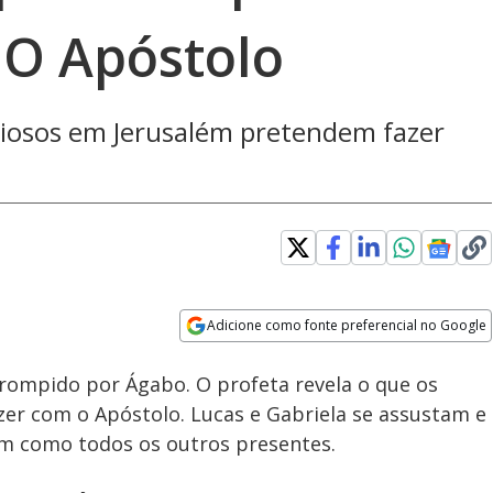
 O Apóstolo
igiosos em Jerusalém pretendem fazer
aded
:
7.05%
Adicione como fonte preferencial no Google
Subtitles
Velocidade
Opens in new window
rrompido por Ágabo. O profeta revela o que os
er com o Apóstolo. Lucas e Gabriela se assustam e
im como todos os outros presentes.