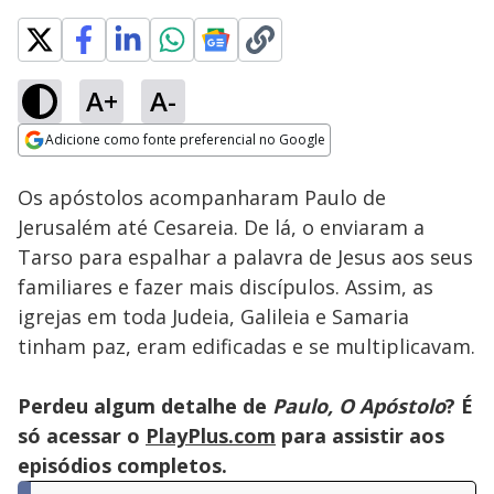
A+
A-
Loaded
:
100.00%
Adicione como fonte preferencial no Google
Ativar
Som
Opens in new window
Os apóstolos acompanharam Paulo de
Jerusalém até Cesareia. De lá, o enviaram a
Tarso para espalhar a palavra de Jesus aos seus
familiares e fazer mais discípulos. Assim, as
igrejas em toda Judeia, Galileia e Samaria
tinham paz, eram edificadas e se multiplicavam.
Perdeu algum detalhe de
Paulo, O Apóstolo
? É
só acessar o
PlayPlus.com
para assistir aos
episódios completos.