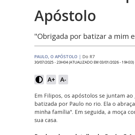
Apóstolo
"Obrigada por batizar a mim e
PAULO, O APÓSTOLO
|
Do R7
30/07/2025 - 23H04
(ATUALIZADO EM
03/01/2026 - 19H33
)
A+
A-
Ativar
Som
Em Filipos, os apóstolos se juntam ao
batizada por Paulo no rio. Ela o abraç
minha família". Em seguida, a moça c
sua casa.