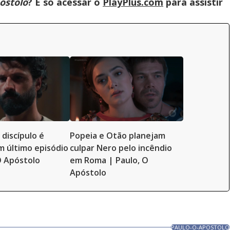
óstolo
? É só acessar o
PlayPlus.com
para assistir
 discípulo é
Popeia e Otão planejam
m último episódio
culpar Nero pelo incêndio
O Apóstolo
em Roma | Paulo, O
Apóstolo
PAULO-O-APOSTOLO