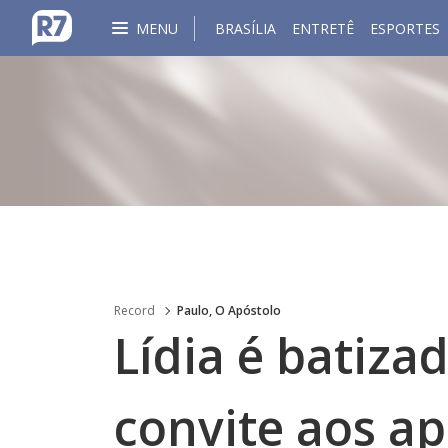
MENU
BRASÍLIA
ENTRETÊ
ESPORTES
Record
Paulo, O Apóstolo
Lídia é batiza
convite aos ap