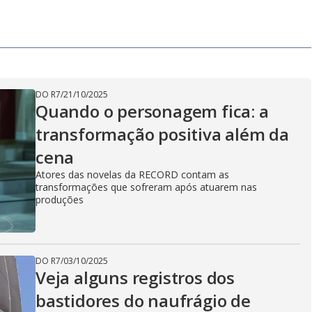
DO R7
/
21/10/2025
Quando o personagem fica: a
transformação positiva além da
cena
Atores das novelas da RECORD contam as
transformações que sofreram após atuarem nas
produções
DO R7
/
03/10/2025
Veja alguns registros dos
bastidores do naufrágio de