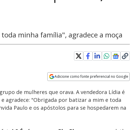
 toda minha família", agradece a moça
Loaded
:
89.35%
Adicione como fonte preferencial no Google
Velocidade
Opens in new window
 grupo de mulheres que orava. A vendedora Lídia é
a e agradece: "Obrigada por batizar a mim e toda
onvida Paulo e os apóstolos para se hospedarem na