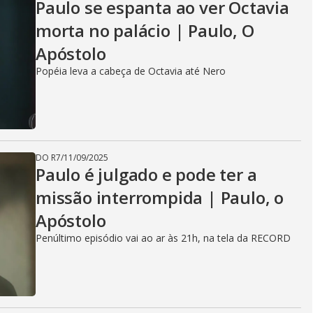
Paulo se espanta ao ver Octavia
morta no palácio | Paulo, O
Apóstolo
Popéia leva a cabeça de Octavia até Nero
DO R7
/
11/09/2025
Paulo é julgado e pode ter a
missão interrompida | Paulo, o
Apóstolo
Penúltimo episódio vai ao ar às 21h, na tela da RECORD