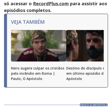
só acessar o
RecordPlus.com
para assistir aos
episódios completos.
VEJA TAMBÉM
Nero sugere culpar os cristãos
Destino do discípulo é dec
pelo incêndio em Roma |
em último episódio de Pau
Paulo, O Apóstolo
Apóstolo
PAULO-O-APOSTOLO