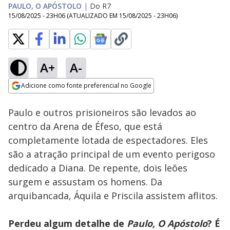
PAULO, O APÓSTOLO
|
Do R7
15/08/2025 - 23H06
(ATUALIZADO EM
15/08/2025 - 23H06
)
A+
A-
Loaded
:
91.58%
Adicione como fonte preferencial no Google
Ativar
Som
Opens in new window
Paulo e outros prisioneiros são levados ao
centro da Arena de Éfeso, que está
completamente lotada de espectadores. Eles
são a atração principal de um evento perigoso
dedicado a Diana. De repente, dois leões
surgem e assustam os homens. Da
arquibancada, Áquila e Priscila assistem aflitos.
Perdeu algum detalhe de
Paulo, O Apóstolo
? É