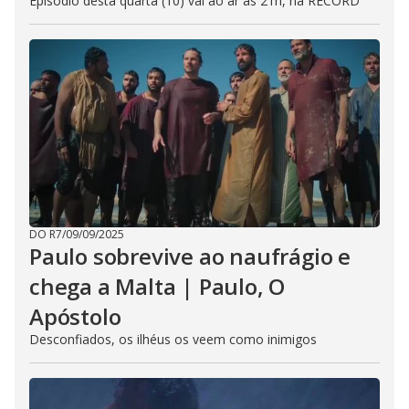
Episódio desta quarta (10) vai ao ar às 21h, na RECORD
DO R7
/
09/09/2025
Paulo sobrevive ao naufrágio e
chega a Malta | Paulo, O
Apóstolo
Desconfiados, os ilhéus os veem como inimigos