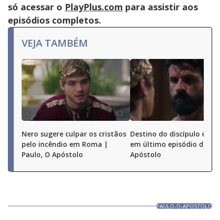
só acessar o
PlayPlus.com
para assistir aos
episódios completos.
VEJA TAMBÉM
Nero sugere culpar os cristãos
Destino do discípulo é dec
pelo incêndio em Roma |
em último episódio de Pau
Paulo, O Apóstolo
Apóstolo
PAULO-O-APOSTOLO