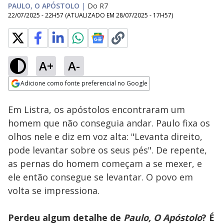
PAULO, O APÓSTOLO
|
Do R7
22/07/2025 - 22H57
(ATUALIZADO EM
28/07/2025 - 17H57
)
A+
A-
Loaded
:
100.00%
Adicione como fonte preferencial no Google
Ativar
Som
Opens in new window
Em Listra, os apóstolos encontraram um
homem que não conseguia andar. Paulo fixa os
olhos nele e diz em voz alta: "Levanta direito,
pode levantar sobre os seus pés". De repente,
as pernas do homem começam a se mexer, e
ele então consegue se levantar. O povo em
volta se impressiona.
Perdeu algum detalhe de
Paulo, O Apóstolo
? É