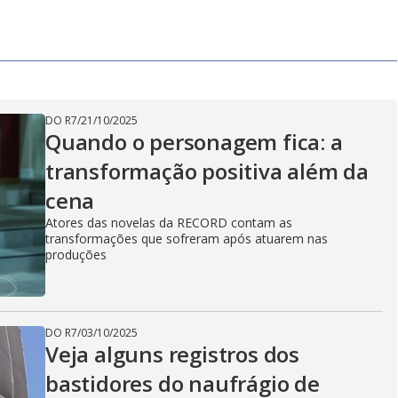
DO R7
/
21/10/2025
Quando o personagem fica: a
transformação positiva além da
cena
Atores das novelas da RECORD contam as
transformações que sofreram após atuarem nas
produções
DO R7
/
03/10/2025
Veja alguns registros dos
bastidores do naufrágio de