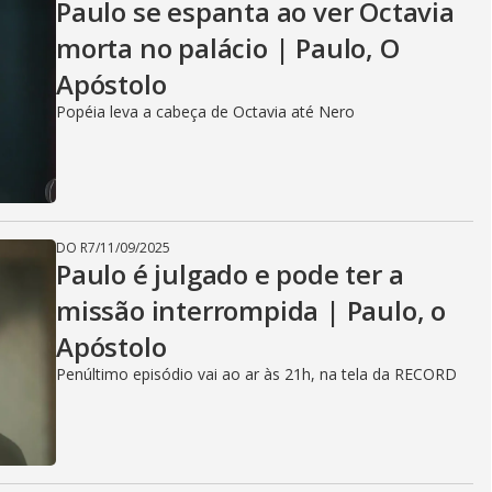
Paulo se espanta ao ver Octavia
morta no palácio | Paulo, O
Apóstolo
Popéia leva a cabeça de Octavia até Nero
DO R7
/
11/09/2025
Paulo é julgado e pode ter a
missão interrompida | Paulo, o
Apóstolo
Penúltimo episódio vai ao ar às 21h, na tela da RECORD