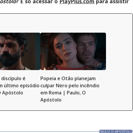
óstolo
? É só acessar o
PlayPlus.com
para assistir
 discípulo é
Popeia e Otão planejam
m último episódio
culpar Nero pelo incêndio
O Apóstolo
em Roma | Paulo, O
Apóstolo
PAULO-O-APOSTOLO