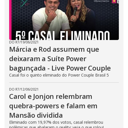
DO R7
/
19/06/2021
Márcia e Rod assumem que
deixaram a Suíte Power
bagunçada - Live Power Couple
Casal foi o quinto eliminado do Power Couple Brasil 5
DO R7
/
12/06/2021
Carol e Jonjon relembram
quebra-powers e falam em
Mansão dividida
Eliminado com 19,97% dos votos, casal relembrou
polêmicas que abalaram o reality; veja o que rolou!