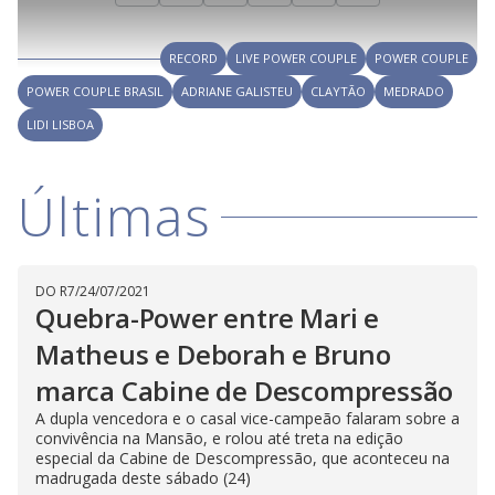
l
4
i
0
1
e
%
l
s
0
e
h
e
s
n
a
g
e
r
u
g
RECORD
LIVE POWER COUPLE
POWER COUPLE
n
u
a
d
n
o
d
POWER COUPLE BRASIL
ADRIANE GALISTEU
CLAYTÃO
MEDRADO
s
o
s
LIDI LISBOA
y
M
Últimas
V
u
d
o
i
DO R7
/
24/07/2021
Quebra-Power entre Mari e
d
Matheus e Deborah e Bruno
marca Cabine de Descompressão
e
A dupla vencedora e o casal vice-campeão falaram sobre a
convivência na Mansão, e rolou até treta na edição
especial da Cabine de Descompressão, que aconteceu na
madrugada deste sábado (24)