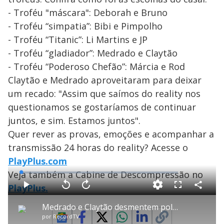
- Troféu "máscara": Deborah e Bruno
- Troféu “simpatia”: Bibi e Pimpolho
- Troféu “Titanic”: Li Martins e JP
- Troféu “gladiador”: Medrado e Claytão
- Troféu “Poderoso Chefão”: Márcia e Rod
Claytão e Medrado aproveitaram para deixar
um recado: "Assim que saímos do reality nos
questionamos se gostaríamos de continuar
juntos, e sim. Estamos juntos".
Quer rever as provas, emoções e acompanhar a
transmissão 24 horas do reality? Acesse o
PlayPlus.com
Veja também a Cabine de Descompressão no
L
o
a
PlayPlus.
d
C
P
V
A
P
F
e
o
l
o
v
u
d
m
a
l
a
l
:
Medrado e Claytão desmentem polêmica sobre separação - Live Power Couple
p
y
t
n
l
0
a
a
ç
s
.
por
RecordTV
r
r
a
c
2
t
1
r
r