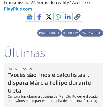
transmissão 24 horas do reality? Acesse o
M
V
u
d
PlayPlus.com
o
i
POWER COUPLE
RECORD TV
MARI MATHEUS
d
Últimas
e
o
DO R7
/
13/05/2021
"Vocês são frios e calculistas",
dispara Márcia Fellipe durante
treta
Cantora tumultuou a cozinha da Mansão Power e discutiu
com vários participantes na manhã desta quinta-feira (13)