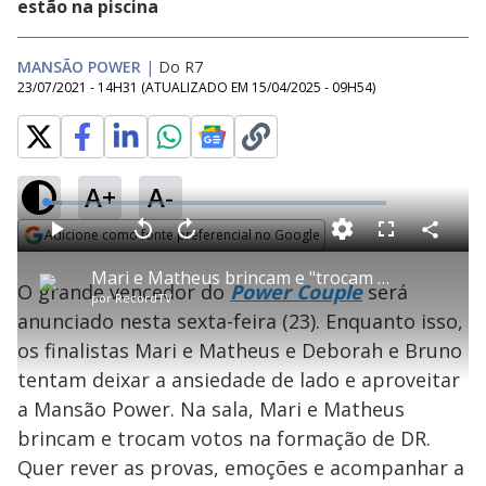
estão na piscina
MANSÃO POWER
|
Do R7
23/07/2021 - 14H31
(ATUALIZADO EM
15/04/2025 - 09H54
)
A+
A-
L
o
a
Adicione como fonte preferencial no Google
d
C
P
V
A
P
F
e
o
l
o
v
u
Opens in new window
d
m
a
l
a
l
:
Mari e Matheus brincam e "trocam votos" em formação de DR falsa - Power Couple Brasil 5
p
y
t
n
l
4
O grande vencedor do
Power Couple
será
a
a
ç
s
.
por
RecordTV
r
r
a
c
7
t
1
r
l
r
9
anunciado nesta sexta-feira (23). Enquanto isso,
i
0
1
e
%
l
s
0
e
h
os finalistas Mari e Matheus e Deborah e Bruno
e
s
n
a
g
e
r
u
g
tentam deixar a ansiedade de lado e aproveitar
n
u
a
d
n
o
d
a Mansão Power. Na sala, Mari e Matheus
s
o
s
brincam e trocam votos na formação de DR.
y
Quer rever as provas, emoções e acompanhar a