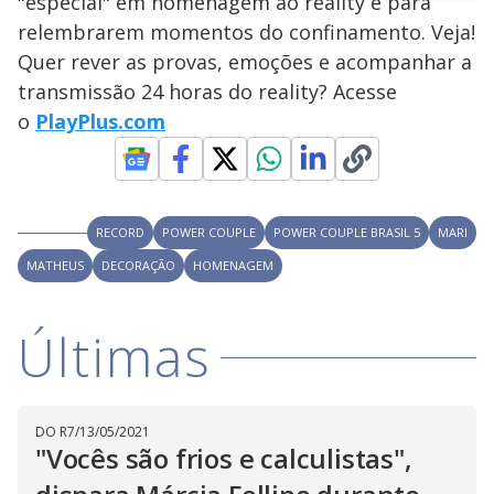
"especial" em homenagem ao reality e para
n
u
a
d
n
o
d
relembrarem momentos do confinamento. Veja!
s
o
s
Quer rever as provas, emoções e acompanhar a
y
transmissão 24 horas do reality? Acesse
o
PlayPlus.com
M
V
u
d
o
i
RECORD
POWER COUPLE
POWER COUPLE BRASIL 5
MARI
MATHEUS
DECORAÇÃO
HOMENAGEM
d
Últimas
e
o
DO R7
/
13/05/2021
"Vocês são frios e calculistas",