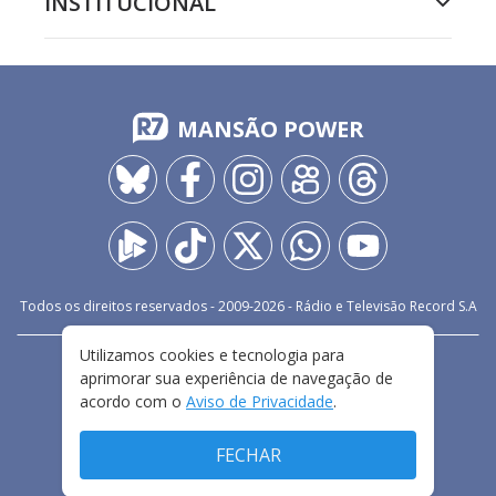
INSTITUCIONAL
MANSÃO POWER
Todos os direitos reservados - 2009-
2026
- Rádio e Televisão Record S.A
Utilizamos cookies e tecnologia para
CARREIRA
FALE CONOSCO
PRIVACIDADE
aprimorar sua experiência de navegação de
TERMOS E CONDIÇÕES DE USO
acordo com o
Aviso de Privacidade
.
FECHAR