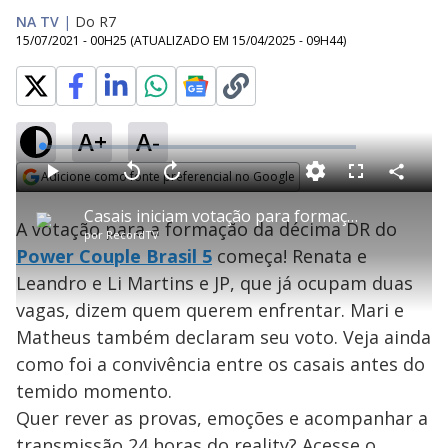
NA TV
|
Do R7
15/07/2021 - 00H25
(ATUALIZADO EM
15/04/2025 - 09H44
)
A+
A-
L
o
a
Adicione como fonte preferencial no Google
d
C
P
V
A
P
F
e
o
l
o
v
u
Opens in new window
d
m
a
l
a
l
:
Casais iniciam votação para formação da décima DR - Power Couple Brasil 5
p
y
t
n
l
1
A votação para a formação da décima DR do
a
a
ç
s
.
por
RecordTV
r
r
a
c
1
t
1
r
l
r
3
Power Couple Brasil 5
começa! Renata e
i
0
1
e
%
l
s
0
e
h
Leandro e Li Martins e JP, que já ocupam duas
e
s
n
a
g
e
r
u
g
vagas, dizem quem querem enfrentar. Mari e
n
u
a
d
n
o
d
Matheus também declaram seu voto. Veja ainda
s
o
s
como foi a convivência entre os casais antes do
y
temido momento.
Quer rever as provas, emoções e acompanhar a
M
u
d
transmissão 24 horas do reality? Acesse o