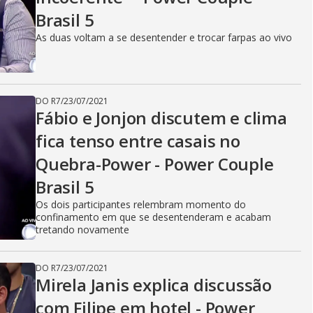
Brasil 5
As duas voltam a se desentender e trocar farpas ao vivo
DO R7
/
23/07/2021
Fábio e Jonjon discutem e clima
fica tenso entre casais no
Quebra-Power - Power Couple
Brasil 5
Os dois participantes relembram momento do
confinamento em que se desentenderam e acabam
tretando novamente
DO R7
/
23/07/2021
Mirela Janis explica discussão
com Filipe em hotel - Power