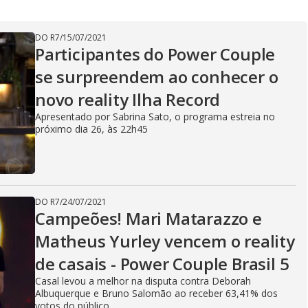
V
DO R7
/
15/07/2021
Participantes do Power Couple
i
se surpreendem ao conhecer o
novo reality Ilha Record
d
Apresentado por Sabrina Sato, o programa estreia no
próximo dia 26, às 22h45
e
DO R7
/
24/07/2021
Campeões! Mari Matarazzo e
o
Matheus Yurley vencem o reality
de casais - Power Couple Brasil 5
Casal levou a melhor na disputa contra Deborah
Albuquerque e Bruno Salomão ao receber 63,41% dos
votos do público