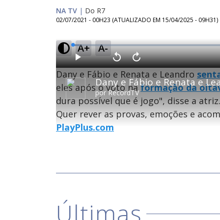
NA TV
|
Do R7
02/07/2021 - 00H23
(ATUALIZADO EM
15/04/2025 - 09H31
)
A+
A-
L
o
a
d
P
V
A
e
l
o
v
d
Dany e Fábio e Renata e Leandro
sent
a
l
a
:
y
t
n
2
a
ç
eles após o voto na
formação da oita
.
r
a
1
por
RecordTV
1
r
4
dura possível que é jogo", disse a atriz
0
1
%
s
0
e
s
Quer rever as provas, emoções e acom
g
e
u
g
n
u
PlayPlus.com
d
n
o
d
s
o
s
M
u
d
o
Últimas