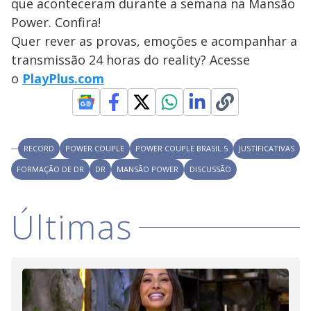
a
que aconteceram durante a semana na Mansão
s
o
s
Power. Confira!
y
Quer rever as provas, emoções e acompanhar a
transmissão 24 horas do reality? Acesse
M
V
u
d
o
PlayPlus.com
o
i
RECORD
POWER COUPLE
POWER COUPLE BRASIL 5
JUSTIFICATIVAS
d
FORMAÇÃO DE DR
DR
MANSÃO POWER
DISCUSSÃO
e
Últimas
o