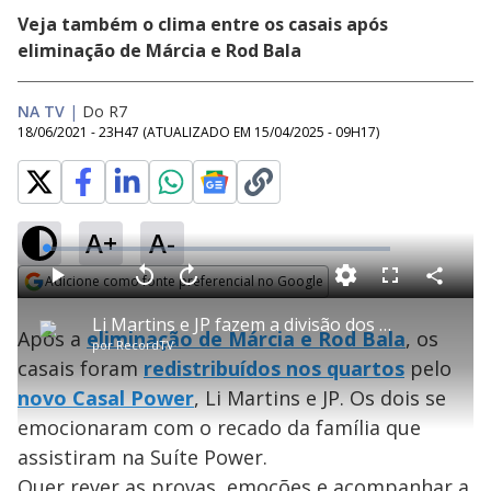
Veja também o clima entre os casais após
eliminação de Márcia e Rod Bala
NA TV
|
Do R7
18/06/2021 - 23H47
(ATUALIZADO EM
15/04/2025 - 09H17
)
A+
A-
L
o
a
Adicione como fonte preferencial no Google
d
C
P
V
A
P
F
e
o
l
o
v
u
Opens in new window
d
m
a
l
a
l
:
Li Martins e JP fazem a divisão dos quartos e se emocionam com recado da família - Power Couple Brasil 5
p
y
t
n
l
1
Após a
eliminação de Márcia e Rod Bala
, os
a
a
ç
s
.
por
RecordTV
r
r
a
c
6
t
1
r
l
r
0
casais foram
redistribuídos nos quartos
pelo
i
0
1
e
%
l
s
0
e
h
novo Casal Power
e
s
, Li Martins e JP. Os dois se
n
a
g
e
r
u
g
emocionaram com o recado da família que
n
u
a
d
n
o
d
assistiram na Suíte Power.
s
o
s
Quer rever as provas, emoções e acompanhar a