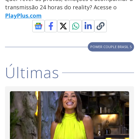
y
transmissão 24 horas do reality? Acesse o
PlayPlus.com
M
V
u
d
o
i
POWER COUPLE BRASIL 5
d
Últimas
e
o