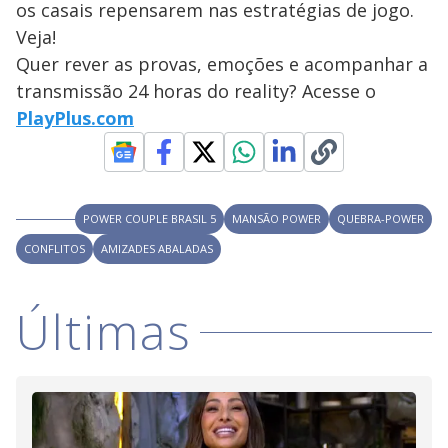
os casais repensarem nas estratégias de jogo.
M
V
u
d
Veja!
o
Quer rever as provas, emoções e acompanhar a
i
transmissão 24 horas do reality? Acesse o
PlayPlus.com
d
e
POWER COUPLE BRASIL 5
MANSÃO POWER
QUEBRA-POWER
CONFLITOS
AMIZADES ABALADAS
o
Últimas