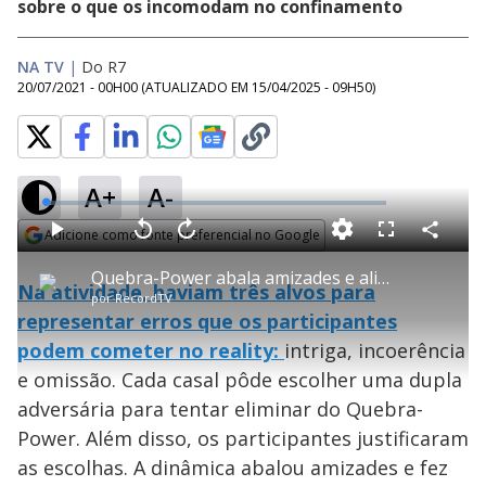
sobre o que os incomodam no confinamento
NA TV
|
Do R7
20/07/2021 - 00H00
(ATUALIZADO EM
15/04/2025 - 09H50
)
A+
A-
L
o
a
Adicione como fonte preferencial no Google
d
C
P
V
A
P
F
e
o
l
o
v
u
Opens in new window
d
m
a
l
a
l
:
Quebra-Power abala amizades e alianças no jogo - Power Couple Brasil 5
p
y
t
n
l
1
Na atividade, haviam três alvos para
a
a
ç
s
.
por
RecordTV
r
r
a
c
5
t
1
r
l
r
8
representar erros que os participantes
i
0
1
e
%
l
s
0
e
h
podem cometer no reality:
e
s
intriga, incoerência
n
a
g
e
r
u
g
e omissão. Cada casal pôde escolher uma dupla
n
u
a
d
n
o
d
adversária para tentar eliminar do Quebra-
s
o
s
Power. Além disso, os participantes justificaram
y
as escolhas. A dinâmica abalou amizades e fez