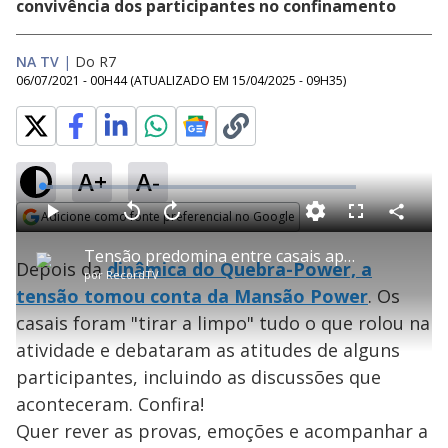
convivência dos participantes no confinamento
NA TV
|
Do R7
06/07/2021 - 00H44
(ATUALIZADO EM
15/04/2025 - 09H35
)
A+
A-
L
o
a
Adicione como fonte preferencial no Google
d
C
P
V
A
P
F
e
o
l
o
v
u
Opens in new window
d
m
a
l
a
l
:
Tensão predomina entre casais após dinâmica do Quebra-Power - Power Couple Brasil 5
p
y
t
n
l
3
Depois da
dinâmica do Quebra-Power, a
a
a
ç
s
.
por
RecordTV
r
r
a
c
5
t
1
r
l
r
5
tensão tomou conta da Mansão Power
. Os
i
0
1
e
%
l
s
0
e
h
casais foram "tirar a limpo" tudo o que rolou na
e
s
n
a
g
e
r
u
g
atividade e debataram as atitudes de alguns
n
u
a
d
n
o
d
participantes, incluindo as discussões que
s
o
s
aconteceram. Confira!
y
Quer rever as provas, emoções e acompanhar a