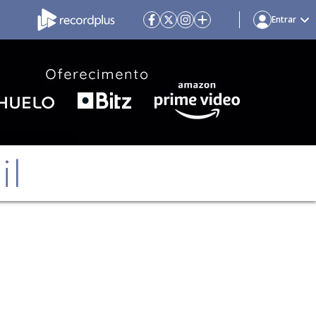
Entrar
il