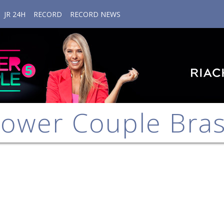
JR 24H
RECORD
RECORD NEWS
ower Couple Bras