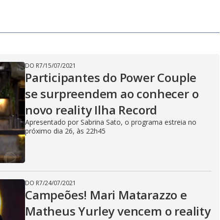
y
e
V
DO R7
/
15/07/2021
Participantes do Power Couple
i
se surpreendem ao conhecer o
novo reality Ilha Record
d
Apresentado por Sabrina Sato, o programa estreia no
próximo dia 26, às 22h45
e
DO R7
/
24/07/2021
Campeões! Mari Matarazzo e
Matheus Yurley vencem o reality