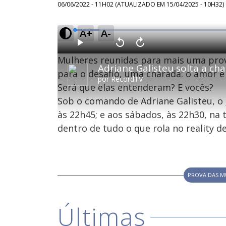
06/06/2022 - 11H02
(ATUALIZADO EM
15/04/2025 - 10H32
)
A+
A-
L
o
a
d
P
V
A
e
l
o
v
d
Mulheres reunidas para mais uma prov
a
l
a
:
y
t
n
7
a
ç
para o desafio, uma charada: o amor é
.
r
a
4
por
RecordTV
1
r
0
Será que elas entenderam? E vocês?
0
1
%
s
0
e
s
Sob o comando de Adriane Galisteu, o
g
e
u
g
n
u
às 22h45; e aos sábados, às 22h30, na 
d
n
o
d
dentro de tudo o que rola no reality de
s
o
s
M
u
PROVA DAS M
d
o
Últimas