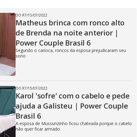
V
DO R7
/
15/07/2022
i
Matheus brinca com ronco alto
de Brenda na noite anterior |
d
Power Couple Brasil 6
Segundo o carioca, roncos da esposa prejudicaram seu
sono
e
DO R7
/
15/07/2022
o
Karol 'sofre' com o cabelo e pede
ajuda a Galisteu | Power Couple
Brasil 6
A esposa de Mussunzinho ficou chateada porque o cabelo
não quer ficar armado