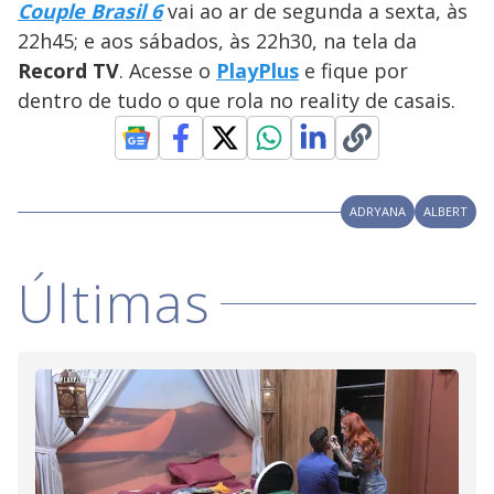
Couple Brasil 6
vai ao ar de segunda a sexta, às
M
V
u
d
22h45; e aos sábados, às 22h30, na tela da
o
Record TV
. Acesse o
PlayPlus
e fique por
i
dentro de tudo o que rola no reality de casais.
d
ADRYANA
ALBERT
e
Últimas
o