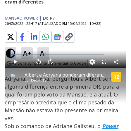
eram diferentes
MANSÃO POWER
|
Do R7
26/05/2022 - 22H17
(ATUALIZADO EM
15/04/2025 - 10H22
)
A+
A-
L
o
a
Adicione como fonte preferencial no Google
d
C
P
V
A
P
F
e
o
l
o
v
u
Opens in new window
d
m
a
l
a
l
:
Albert e Adryana ponderam diferenças entre primeira e terceira DR | Power Couple Brasil 6
p
y
t
n
l
12
3
Adryana, reflexiva, perguntou a Albert se havia
a
a
ç
s
.
por
RecordTV
r
r
a
c
2
t
1
r
l
r
8
alguma diferença entre a primeira DR, para a
i
0
1
e
%
l
s
0
e
h
qual foram pelo voto da Mansão, e a atual. O
e
s
n
a
g
e
r
u
g
empresário acredita que o clima pesado da
n
u
a
d
n
o
d
Mansão não estava tão presente na primeira
s
o
s
vez.
y
Sob o comando de Adriane Galisteu, o
Power