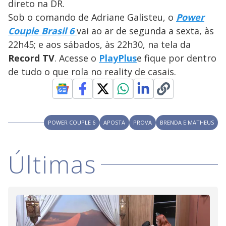
y
direto na DR.
Sob o comando de Adriane Galisteu, o
Power
M
V
u
d
Couple Brasil 6
vai ao ar de segunda a sexta, às
o
22h45; e aos sábados, às 22h30, na tela da
i
Record TV
. Acesse o
PlayPlus
e fique por dentro
de tudo o que rola no reality de casais.
d
e
POWER COUPLE 6
APOSTA
PROVA
BRENDA E MATHEUS
o
Últimas