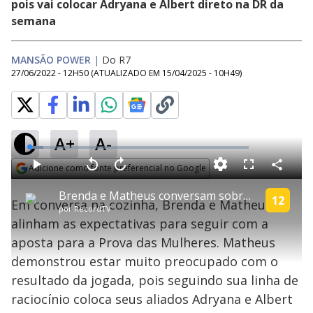
pois vai colocar Adryana e Albert direto na DR da
semana
MANSÃO POWER
|
Do R7
27/06/2022 - 12H50
(ATUALIZADO EM
15/04/2025 - 10H49
)
A+
A-
L
o
a
Adicione como fonte preferencial no Google
d
C
P
V
A
P
F
e
o
l
o
v
u
Opens in new window
d
m
a
l
a
l
:
Brenda e Matheus conversam sobre a aposta para a Prova das Mulheres | Power Couple Brasil 6
p
y
t
n
l
12
6
Em conversa na cozinha, Brenda e Matheus
a
a
ç
s
.
por
RecordTV
r
r
a
c
4
t
1
r
l
r
3
alinham as expectativas para seguir com a
i
0
1
e
%
l
s
0
e
h
aposta para a Prova das Mulheres. Matheus
e
s
n
a
g
e
r
u
g
demonstrou estar muito preocupado com o
n
u
a
d
n
o
d
resultado da jogada, pois seguindo sua linha de
s
o
s
raciocínio coloca seus aliados Adryana e Albert