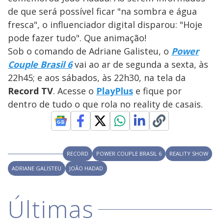
y
de que será possível ficar "na sombra e água
fresca", o influenciador digital disparou: "Hoje
M
V
u
d
pode fazer tudo". Que animação!
o
Sob o comando de Adriane Galisteu, o
Power
i
Couple Brasil 6
vai ao ar de segunda a sexta, às
22h45; e aos sábados, às 22h30, na tela da
Record TV
. Acesse o
d
PlayPlus
e fique por
dentro de tudo o que rola no reality de casais.
e
o
RECORD
POWER COUPLE BRASIL 6
REALITY SHOW
ADRIANE GALISTEU
JOÃO HADAD
Últimas