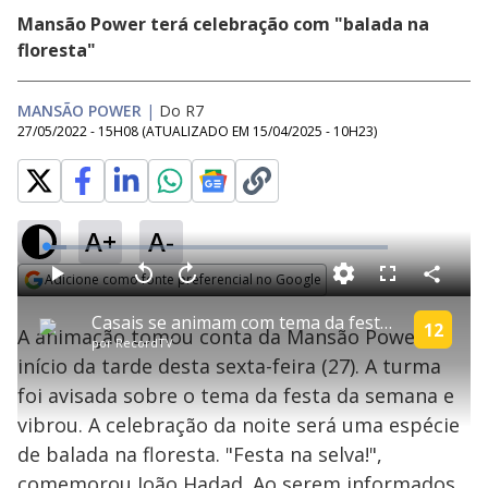
Mansão Power terá celebração com "balada na
floresta"
MANSÃO POWER
|
Do R7
27/05/2022 - 15H08
(ATUALIZADO EM
15/04/2025 - 10H23
)
A+
A-
L
o
a
Adicione como fonte preferencial no Google
d
C
P
V
A
P
F
e
o
l
o
v
u
Opens in new window
d
m
a
l
a
l
:
Casais se animam com tema da festa e Hadad dispara: "Hoje pode fazer tudo" | Power Couple Brasil 6
p
y
t
n
l
12
5
A animação tomou conta da Mansão Power no
a
a
ç
s
.
por
RecordTV
r
r
a
c
9
t
1
r
l
r
7
início da tarde desta sexta-feira (27). A turma
i
0
1
e
%
l
s
0
e
h
foi avisada sobre o tema da festa da semana e
e
s
n
a
g
e
r
u
g
vibrou. A celebração da noite será uma espécie
n
u
a
d
n
o
d
de balada na floresta. "Festa na selva!",
s
o
s
comemorou João Hadad. Ao serem informados