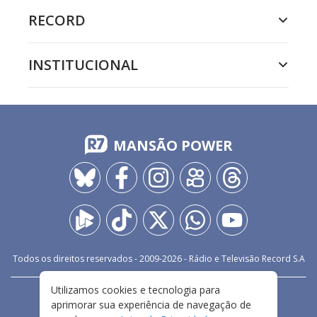
RECORD
INSTITUCIONAL
MANSÃO POWER
Todos os direitos reservados - 2009-
2026
- Rádio e Televisão Record S.A
Utilizamos cookies e tecnologia para
CARREIRA
FALE CONOSCO
PRIVACIDADE
aprimorar sua experiência de navegação de
TERMOS E CONDIÇÕES DE USO