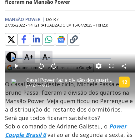
fizeram na Mansão Power
MANSÃO POWER
|
Do R7
27/05/2022 - 14H21
(ATUALIZADO EM
15/04/2025 - 10H23
)
A+
A-
L
o
a
Adicione como fonte preferencial no Google
d
C
P
V
A
P
F
e
o
l
o
v
u
Opens in new window
d
m
a
l
a
l
:
Casal Power faz a divisão dos quartos sob aplausos dos colegas| Power Couple Brasil 6
p
y
t
n
l
12
9
O Casal Power deste ciclo, Michele Passa e
a
a
ç
s
.
por
RecordTV
r
r
a
c
3
t
1
r
l
r
9
Bruno Passa, fizeram a divisão dos quartos na
i
0
1
e
%
l
s
0
e
h
Mansão Power. Veja quem ficou no Perrengue e
e
s
n
a
g
e
r
u
g
a distribuição do restante dos dormitórios.
n
u
a
d
n
o
d
Será que todos ficaram satisfeitos?
s
o
s
Sob o comando de Adriane Galisteu, o
Power
y
Couple Brasil 6
vai ao ar de segunda a sexta, às