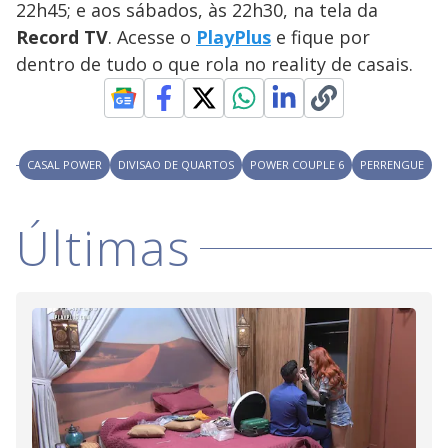
22h45; e aos sábados, às 22h30, na tela da
M
V
u
d
Record TV
. Acesse o
PlayPlus
e fique por
o
dentro de tudo o que rola no reality de casais.
i
d
CASAL POWER
DIVISAO DE QUARTOS
POWER COUPLE 6
PERRENGUE
e
Últimas
o