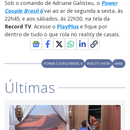
Sob o comando de Adriane Galisteu, o
Power
M
V
u
d
Couple Brasil 6
vai ao ar de segunda a sexta, às
o
22h45; e aos sábados, às 22h30, na tela da
i
Record TV
. Acesse o
PlayPlus
e fique por
dentro de tudo o que rola no reality de casais.
d
e
POWER COUPLE BRASIL 6
REALITY SHOW
ANNE
o
Últimas