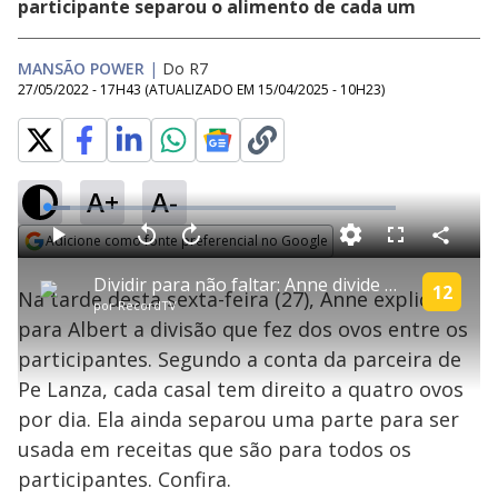
participante separou o alimento de cada um
MANSÃO POWER
|
Do R7
27/05/2022 - 17H43
(ATUALIZADO EM
15/04/2025 - 10H23
)
A+
A-
L
o
a
Adicione como fonte preferencial no Google
d
C
P
V
A
P
F
e
o
l
o
v
u
Opens in new window
d
m
a
l
a
l
:
Dividir para não faltar: Anne divide ovos entre os casais | Power Couple Brasil 6
p
y
t
n
l
12
6
Na tarde desta sexta-feira (27), Anne explicou
a
a
ç
s
.
por
RecordTV
r
r
a
c
5
t
1
r
l
r
5
para Albert a divisão que fez dos ovos entre os
i
0
1
e
%
l
s
0
e
h
participantes. Segundo a conta da parceira de
e
s
n
a
g
e
r
u
g
Pe Lanza, cada casal tem direito a quatro ovos
n
u
a
d
n
o
d
por dia. Ela ainda separou uma parte para ser
s
o
s
usada em receitas que são para todos os
y
participantes. Confira.