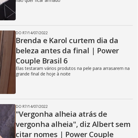
não quer ficar armado
DO R7
/
14/07/2022
Brenda e Karol curtem dia da
beleza antes da final | Power
Couple Brasil 6
Elas testaram vários produtos na pele para arrasarem na
grande final de hoje à noite
DO R7
/
14/07/2022
"Vergonha alheia atrás de
vergonha alheia", diz Albert sem
citar nomes | Power Couple