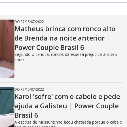
V
i
DO R7
/
15/07/2022
Matheus brinca com ronco alto
de Brenda na noite anterior |
d
Power Couple Brasil 6
Segundo o carioca, roncos da esposa prejudicaram seu
sono
e
o
DO R7
/
15/07/2022
Karol 'sofre' com o cabelo e pede
ajuda a Galisteu | Power Couple
Brasil 6
A esposa de Mussunzinho ficou chateada porque o cabelo