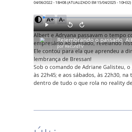
04/06/2022 - 18H08
(ATUALIZADO EM
15/04/2025 - 10H32
)
A+
A-
L
o
a
d
P
V
A
e
l
o
v
d
Albert e Adryana passavam o tempo c
a
l
a
:
y
t
n
7
a
ç
empresário ao passado, revelando hist
.
r
a
8
por
RecordTV
1
r
9
Ele contou para ela que aprendeu a di
0
1
%
s
0
e
s
lembrança de Bressan!
g
e
u
g
n
u
Sob o comando de Adriane Galisteu, o
d
n
o
d
às 22h45; e aos sábados, às 22h30, na 
s
o
s
dentro de tudo o que rola no reality de
M
u
d
o