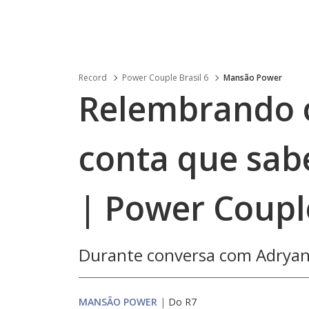
Record
Power Couple Brasil 6
Mansão Power
Relembrando o
conta que sab
| Power Couple
Durante conversa com Adryana,
MANSÃO POWER
|
Do R7