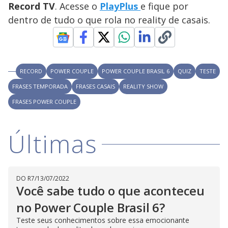
Record TV
. Acesse o
PlayPlus
e fique por
dentro de tudo o que rola no reality de casais.
RECORD
POWER COUPLE
POWER COUPLE BRASIL 6
QUIZ
TESTE
FRASES TEMPORADA
FRASES CASAIS
REALITY SHOW
FRASES POWER COUPLE
Últimas
DO R7
/
13/07/2022
Você sabe tudo o que aconteceu
no Power Couple Brasil 6?
Teste seus conhecimentos sobre essa emocionante