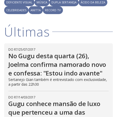
DEFICIENTE VISUAL
MÚSICA
DUPLA SERTANEJA
ÁCIDO DA BELEZA
CELEBRIDADES
ANITTA
RECORD TV
Últimas
DO R7
/
25/07/2017
No Gugu desta quarta (26),
Joelma confirma namorado novo
e confessa: "Estou indo avante"
Sertanejo Gian também é entrevistado com exclusividade,
a partir das 22h30
DO R7
/
14/03/2017
Gugu conhece mansão de luxo
que pertenceu a uma das