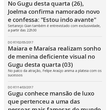
No Gugu desta quarta (26),
Joelma confirma namorado novo
e confessa: "Estou indo avante"
Sertanejo Gian também é entrevistado com exclusividade,
a partir das 22h30
DO R7
/
02/05/2017
Maiara e Maraísa realizam sonho
de menina deficiente visual no
Gugu desta quarta (03)
No palco da atração, Felipe Araújo anima a plateia com os
sucessos
DO R7
/
14/03/2017
Gugu conhece mansão de luxo
que pertenceu a uma das
pessoas mais famosas do mundo