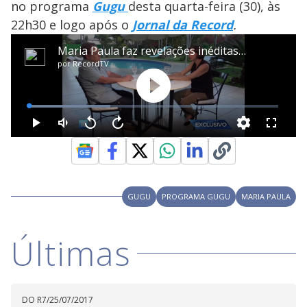
no programa
Gugu
desta quarta-feira (30), às
22h30 e logo após o
Jornal da Record
.
GUGU
PROGRAMA GUGU
MARIA PAULA
Últimas
DO R7
/
25/07/2017