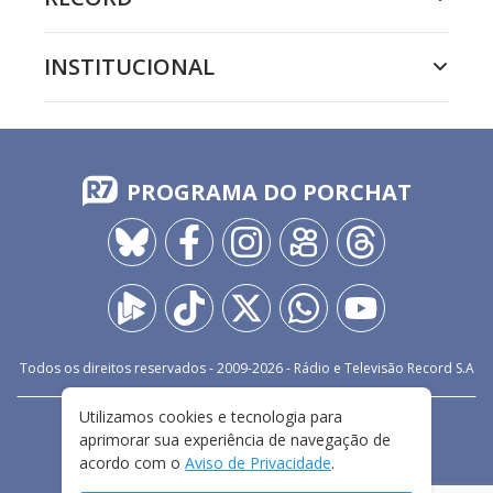
INSTITUCIONAL
PROGRAMA DO PORCHAT
Todos os direitos reservados - 2009-
2026
- Rádio e Televisão Record S.A
Utilizamos cookies e tecnologia para
CARREIRA
FALE CONOSCO
PRIVACIDADE
aprimorar sua experiência de navegação de
TERMOS E CONDIÇÕES DE USO
acordo com o
Aviso de Privacidade
.