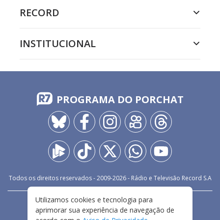
RECORD
INSTITUCIONAL
PROGRAMA DO PORCHAT
Todos os direitos reservados - 2009-
2026
- Rádio e Televisão Record S.A
Utilizamos cookies e tecnologia para
CARREIRA
FALE CONOSCO
PRIVACIDADE
aprimorar sua experiência de navegação de
TERMOS E CONDIÇÕES DE USO