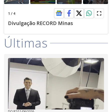
1
/
4
Divulgação RECORD Minas
Últimas
DO R7
/
11/06/2026