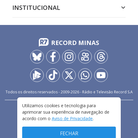
INSTITUCIONAL
RECORD MINAS
Todos os direitos reservados - 2009-
2026
- Rádio e Televisão Record S.A
Utilizamos cookies e tecnologia para
CARREIRA
FALE CONOSCO
PRIVACIDADE
aprimorar sua experiência de navegação de
TERMOS E CONDIÇÕES DE USO
acordo com o
Aviso de Privacidade
.
FECHAR