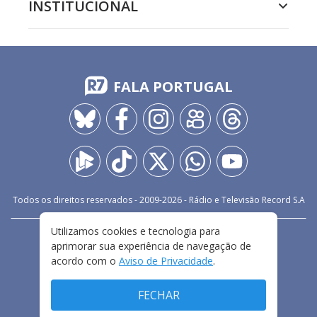
INSTITUCIONAL
FALA PORTUGAL
Todos os direitos reservados - 2009-
2026
- Rádio e Televisão Record S.A
Utilizamos cookies e tecnologia para
CARREIRA
FALE CONOSCO
PRIVACIDADE
aprimorar sua experiência de navegação de
TERMOS E CONDIÇÕES DE USO
acordo com o
Aviso de Privacidade
.
FECHAR