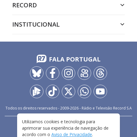
RECORD
INSTITUCIONAL
FALA PORTUGAL
Todos os direitos reservados - 2009-
2026
- Rádio e Televisão Record S.A
Utilizamos cookies e tecnologia para
CARREIRA
FALE CONOSCO
PRIVACIDADE
aprimorar sua experiência de navegação de
TERMOS E CONDIÇÕES DE USO
acordo com o
Aviso de Privacidade
.