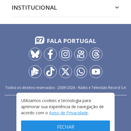
INSTITUCIONAL
FALA PORTUGAL
Todos os direitos reservados - 2009-
2026
- Rádio e Televisão Record S.A
Utilizamos cookies e tecnologia para
CARREIRA
FALE CONOSCO
PRIVACIDADE
aprimorar sua experiência de navegação de
TERMOS E CONDIÇÕES DE USO
acordo com o
Aviso de Privacidade
.
FECHAR