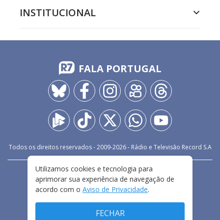
INSTITUCIONAL
FALA PORTUGAL
Todos os direitos reservados - 2009-
2026
- Rádio e Televisão Record S.A
Utilizamos cookies e tecnologia para
CARREIRA
FALE CONOSCO
PRIVACIDADE
aprimorar sua experiência de navegação de
TERMOS E CONDIÇÕES DE USO
acordo com o
Aviso de Privacidade
.
FECHAR