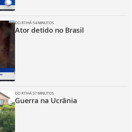
DO R7
/
HÁ 54 MINUTOS
Ator detido no Brasil
DO R7
/
HÁ 57 MINUTOS
Guerra na Ucrânia