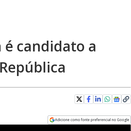
 é candidato a
 República
Adicione como fonte preferencial no Google
Opens in new window