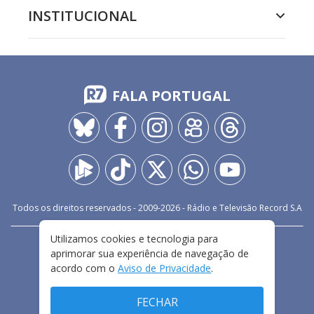
INSTITUCIONAL
FALA PORTUGAL
Todos os direitos reservados - 2009-
2026
- Rádio e Televisão Record S.A
Utilizamos cookies e tecnologia para
CARREIRA
FALE CONOSCO
PRIVACIDADE
aprimorar sua experiência de navegação de
TERMOS E CONDIÇÕES DE USO
acordo com o
Aviso de Privacidade
.
FECHAR