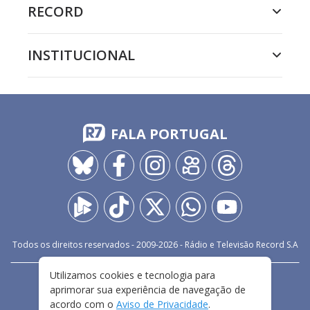
RECORD
INSTITUCIONAL
FALA PORTUGAL
Todos os direitos reservados - 2009-
2026
- Rádio e Televisão Record S.A
Utilizamos cookies e tecnologia para
CARREIRA
FALE CONOSCO
PRIVACIDADE
aprimorar sua experiência de navegação de
TERMOS E CONDIÇÕES DE USO
acordo com o
Aviso de Privacidade
.