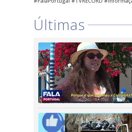
#FalaPortugal #TVRECORD #Informaç
Últimas