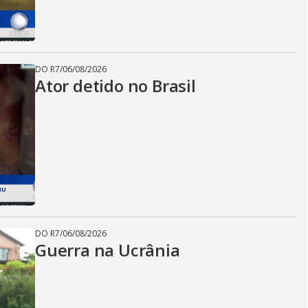
DO R7
/
06/08/2026
Ator detido no Brasil
DO R7
/
06/08/2026
Guerra na Ucrânia